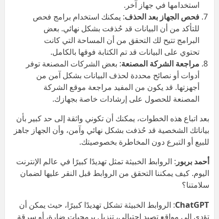
استخدامها في جهاز آخر.
فحص الجهاز بعد الحذف
: يمكنك استخدام برامج فحص
للتأكد من أن البيانات قد حُذفت بشكل نهائي. بعض
البرامج تتيح لك التحقق من أن المساحة التي كانت
تحتوي على البيانات قد تم الكتابة فوقها بالكامل.
مراجعة الشركة المصنعة
: بعض الشركات المصنعة توفر
أدوات أو نصائح محددة لحذف البيانات بشكل آمن من
أجهزتها. قد يكون من المفيد مراجعة موقع الشركة
المصنعة للحصول على إرشادات خاصة بجهازك.
بعد اتباع هذه الخطوات، يمكنك أن تكوني واثقة إلى حد كبير بأن
بياناتك الشخصية قد حُذفت بشكل نهائي وآمن، وأن الجهاز جاهز
للبيع أو التبرع دون المخاطرة بخصوصيتك.
أحمد بربور
: الروابط الخبيثة تمثل تهديدًا كبيرًا في عالم الإنترنت
اليوم. كيف يمكننا التحقق من الروابط قبل النقر عليها لضمان
سلامتنا؟
ChatGPT
: الروابط الخبيثة تشكل تهديدًا كبيرًا، حيث يمكن أن
تؤدي إلى مواقع تصيد احتيالي، تنزيل برمجيات ضارة، أو سرقة