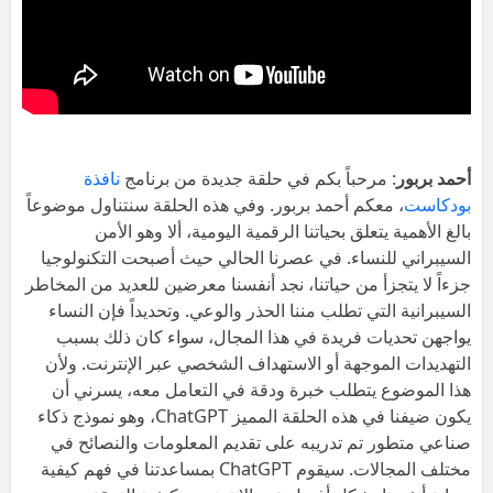
أحمد بربور
: مرحباً بكم في حلقة جديدة من برنامج
نافذة
بودكاست
، معكم أحمد بربور. وفي هذه الحلقة سنتناول موضوعاً
بالغ الأهمية يتعلق بحياتنا الرقمية اليومية، ألا وهو الأمن
السيبراني للنساء. في عصرنا الحالي حيث أصبحت التكنولوجيا
جزءاً لا يتجزأ من حياتنا، نجد أنفسنا معرضين للعديد من المخاطر
السيبرانية التي تطلب مننا الحذر والوعي. وتحديداً فإن النساء
يواجهن تحديات فريدة في هذا المجال، سواء كان ذلك بسبب
التهديدات الموجهة أو الاستهداف الشخصي عبر الإنترنت. ولأن
هذا الموضوع يتطلب خبرة ودقة في التعامل معه، يسرني أن
يكون ضيفنا في هذه الحلقة المميز ChatGPT، وهو نموذج ذكاء
صناعي متطور تم تدريبه على تقديم المعلومات والنصائح في
مختلف المجالات. سيقوم ChatGPT بمساعدتنا في فهم كيفية