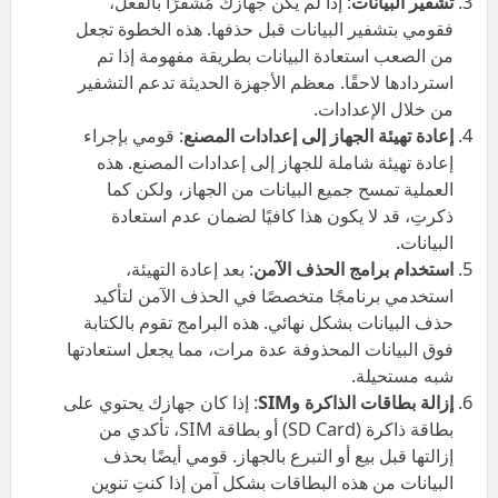
تشفير البيانات
: إذا لم يكن جهازك مُشفّرًا بالفعل،
فقومي بتشفير البيانات قبل حذفها. هذه الخطوة تجعل
من الصعب استعادة البيانات بطريقة مفهومة إذا تم
استردادها لاحقًا. معظم الأجهزة الحديثة تدعم التشفير
من خلال الإعدادات.
إعادة تهيئة الجهاز إلى إعدادات المصنع
: قومي بإجراء
إعادة تهيئة شاملة للجهاز إلى إعدادات المصنع. هذه
العملية تمسح جميع البيانات من الجهاز، ولكن كما
ذكرتِ، قد لا يكون هذا كافيًا لضمان عدم استعادة
البيانات.
استخدام برامج الحذف الآمن
: بعد إعادة التهيئة،
استخدمي برنامجًا متخصصًا في الحذف الآمن لتأكيد
حذف البيانات بشكل نهائي. هذه البرامج تقوم بالكتابة
فوق البيانات المحذوفة عدة مرات، مما يجعل استعادتها
شبه مستحيلة.
إزالة بطاقات الذاكرة و
SIM
: إذا كان جهازك يحتوي على
بطاقة ذاكرة (SD Card) أو بطاقة SIM، تأكدي من
إزالتها قبل بيع أو التبرع بالجهاز. قومي أيضًا بحذف
البيانات من هذه البطاقات بشكل آمن إذا كنتِ تنوين