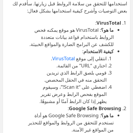
استخدامها للتحقق من سلامة الروابط قبل زيارتها. سأقدم لك
بعض التوصيات وأشرح كيفية استخدامها بشكل فعال:
:
VirusTotal
ما هو؟
: VirusTotal هو موقع يمكنه فحص
الروابط باستخدام قواعد بيانات متعددة
للكشف عن البرامج الضارة والمواقع الخبيثة.
كيفية الاستخدام
:
انتقلي إلى موقع
VirusTotal
.
اختاري “URL” من القائمة.
قومي بلصق الرابط الذي تريدين
التحقق منه في الحقل المخصص.
اضغطي على “Scan it!”، وسيقوم
الموقع بفحص الرابط وعرض تقرير
يظهر إذا كان الرابط آمنًا أو مشبوهًا.
:
Google Safe Browsing
ما هو؟
: Google Safe Browsing هو أداة
تستخدم للتحقق من الروابط والمواقع للتحذير
من المواقع غير الآمنة.