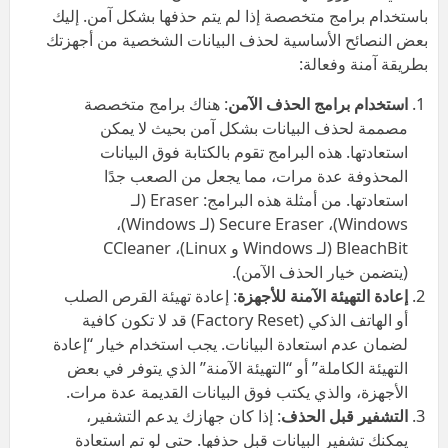
باستخدام برامج متخصصة إذا لم يتم حذفها بشكل آمن. إليك
بعض النصائح الأساسية لحذف البيانات الشخصية من أجهزتك
بطريقة آمنة وفعالة:
استخدام برامج الحذف الآمن
: هناك برامج متخصصة
مصممة لحذف البيانات بشكل آمن بحيث لا يمكن
استعادتها. هذه البرامج تقوم بالكتابة فوق البيانات
المحذوفة عدة مرات، مما يجعل من الصعب جدًا
استعادتها. من أمثلة هذه البرامج: Eraser (لـ
Windows)، Secure Eraser (لـ Windows)،
BleachBit (لـ Windows و Linux)، CCleaner
(يتضمن خيار الحذف الآمن).
إعادة التهيئة الآمنة للأجهزة
: إعادة تهيئة القرص الصلب
أو الهاتف الذكي (Factory Reset) قد لا تكون كافية
لضمان عدم استعادة البيانات. يجب استخدام خيار “إعادة
التهيئة الكاملة” أو “التهيئة الآمنة” الذي يتوفر في بعض
الأجهزة، والذي يكتب فوق البيانات القديمة عدة مرات.
التشفير قبل الحذف
: إذا كان جهازك يدعم التشفير،
يمكنك تشفير البيانات قبل حذفها. حتى لو تم استعادة