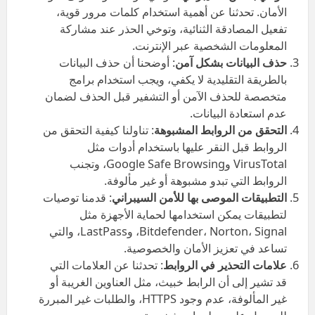
الأمان. تحدثنا عن أهمية استخدام كلمات مرور قوية،
تفعيل المصادقة الثنائية، وتوخي الحذر عند مشاركة
المعلومات الشخصية عبر الإنترنت.
حذف البيانات بشكل آمن
: أوضحنا أن حذف البيانات
بالطريقة التقليدية لا يكفي، ويجب استخدام برامج
متخصصة للحذف الآمن أو التشفير قبل الحذف لضمان
عدم استعادة البيانات.
التحقق من الروابط المشبوهة
: تناولنا كيفية التحقق من
الروابط قبل النقر عليها باستخدام أدوات مثل
VirusTotal وGoogle Safe Browsing، وتجنب
الروابط التي تبدو مشبوهة أو غير مألوفة.
التطبيقات الموصى بها للأمن السيبراني
: قدمنا توصيات
لتطبيقات يمكن استخدامها لحماية الأجهزة مثل
Bitdefender، Norton، Signal، وLastPass، والتي
تساعد في تعزيز الأمان والخصوصية.
علامات التحذير في الروابط
: تحدثنا عن العلامات التي
قد تشير إلى أن الرابط خبيث، مثل العناوين الغريبة أو
غير المألوفة، عدم وجود HTTPS، والطلبات غير المبررة