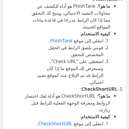
ما هو؟
: PhishTank هو أداة للكشف عن
محاولات التصيد الاحتيالي، ويتيح لك التحقق
مما إذا كان الرابط مدرجًا في قاعدة بيانات
المواقع الخبيثة.
كيفية الاستخدام
:
انتقلي إلى موقع
PhishTank
.
قومي بلصق الرابط في الحقل
المخصص للتحقق.
اضغطي على “Check URL”،
وسيعرض لك الموقع ما إذا كان
الرابط قد تم الإبلاغ عنه كموقع تصيد
احتيالي.
:
CheckShortURL
ما هو؟
: CheckShortURL هو أداة لفك اختصار
الروابط ومعرفة الوجهة الفعلية للرابط قبل
زيارته.
كيفية الاستخدام
:
انتقلي إلى موقع
CheckShortURL
.