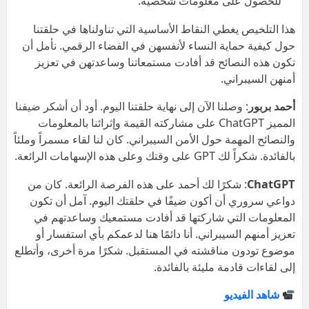
للحصول على معلومات شخصية.
هذا التلخيص يغطي النقاط الأساسية التي تناولناها في حلقتنا
حول كيفية حماية النساء لأنفسهن في الفضاء الرقمي. نأمل أن
تكون هذه النصائح قد أفادت مستمعاتنا وساعدتهن في تعزيز
أمنهن السيبراني.
أحمد بربور
: وصلنا الآن إلى نهاية حلقتنا اليوم. أود أن أشكر ضيفنا
المميز ChatGPT على مشاركته القيمة وإثرائنا بالمعلومات
والنصائح المهمة حول الأمن السيبراني. كان لنا لقاء مسمراً وملئاً
بالفائدة. شكراً لك GPT على وقتك وعلى هذه الإسهامات الرائعة.
ChatGPT
: شكرًا لك أحمد على هذه الفرصة الرائعة. كان من
دواعي سروري أن أكون ضيفًا في حلقتك اليوم. آمل أن تكون
المعلومات التي شاركتها قد أفادت مستمعيك وساعدتهم في
تعزيز أمنهم السيبراني. أنا دائمًا هنا لدعمكم بأي استفسار أو
موضوع تودون مناقشته في المستقبل. شكرًا مرة أخرى، وأتطلع
إلى لقاءات قادمة مليئة بالفائدة.
شاهد الفيديو