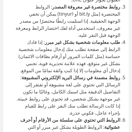
روابط مختصرة غير معروفة المصدر
: الروابط
المختصرة (مثل bit.ly أو tinyurl) يمكن أن تخفي
الوجهة الحقيقية. إذا استلمت رابطًا مختصرًا من مصدر
غير معروف، استخدمي أداة لفك اختصار الرابط ومعرفة
الوجهة قبل النقر عليه.
طلب معلومات شخصية بشكل غير مبرر
: إذا قادك
الرابط إلى صفحة تطلب منك إدخال معلومات شخصية
حساسة (مثل كلمات المرور أو أرقام بطاقات الائتمان)
بشكل غير متوقع، فهذه علامة تحذيرية قوية. تجنبي
إدخال أي معلومات إلا إذا كنتِ واثقة تمامًا من الموقع.
روابط مضمنة في رسائل البريد الإلكتروني المشبوهة
:
الرسائل التي تحتوي على لغة مشبوهة أو تفتقر إلى
التفاصيل الدقيقة مثل اسمك الكامل، وغالبًا ما تكون
غير موجهة بشكل شخصي، قد تحتوي على روابط خبيثة.
إذا كانت الرسالة تطلب منك النقر على رابط للقيام
بإجراء عاجل، فكوني حذرة.
الروابط التي تحتوي على سلسلة من الأرقام أو أحرف
عشوائية
: الروابط الطويلة بشكل غير مبرر أو التي