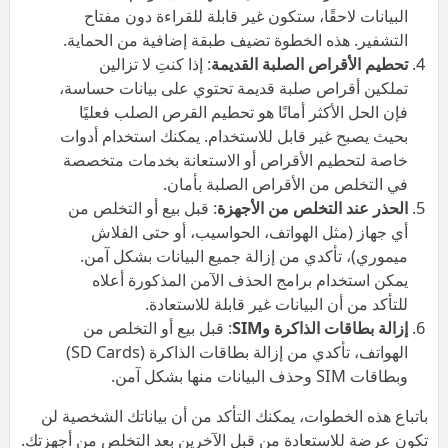
البيانات لاحقًا، ستكون غير قابلة للقراءة دون مفتاح
التشفير. هذه الخطوة تضيف طبقة إضافية من الحماية.
تحطيم الأقراص الصلبة القديمة
: إذا كنتِ لا تزالين
تملكين أقراص صلبة قديمة تحتوي على بيانات حساسة،
فإن الحل الأكثر أمانًا هو تحطيم القرص الصلب فعليًا
بحيث يصبح غير قابل للاستخدام. يمكنك استخدام أدوات
خاصة لتحطيم الأقراص أو الاستعانة بخدمات متخصصة
في التخلص من الأقراص الصلبة بأمان.
الحذر عند التخلص من الأجهزة
: قبل بيع أو التخلص من
أي جهاز (مثل الهواتف، الحواسيب، أو حتى الفلاش
ميموري)، تأكدي من إزالة جميع البيانات بشكل آمن.
يمكن استخدام برامج الحذف الآمن المذكورة أعلاه
للتأكد من أن البيانات غير قابلة للاستعادة.
إزالة بطاقات الذاكرة و
SIM
: قبل بيع أو التخلص من
الهواتف، تأكدي من إزالة بطاقات الذاكرة (SD Cards)
وبطاقات SIM وحذف البيانات منها بشكل آمن.
باتباع هذه الخطوات، يمكنك التأكد من أن بياناتك الشخصية لن
تكون عرضة للاستعادة من قبل الآخرين بعد التخلص من أجهزتك.