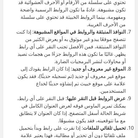
تحتوي على سلسلة من الأرقام أو الأحرف العشوائية قد
تكون مشبوهة. عادةً ما تكون الروابط الرسمية واضحة
ومفهومة، بينما الروابط الخبيثة قد تحتوي على سلسلة
من الأحرف الغريبة.
النوافذ المنبثقة والروابط في المواقع المشبوهة
: إذا كنت
تتصفح موقعًا يبدو غير موثوق به أو يعرض الكثير من
النوافذ المنبثقة، فمن الأفضل تجنب النقر على أي رابط
يظهر. غالبًا ما تكون هذه الروابط جزءًا من هجمات تصيد
أو محاولات لنشر البرمجيات الضارة.
الموقع غير معروف أو جديد
: إذا كان الرابط يقودك إلى
موقع غير معروف أو جديد (تم تسجيله حديثًا)، فقد يكون
علامة على موقع خبيث تم إنشاؤه حديثًا لخداع
المستخدمين.
عرض الروابط قبل النقر عليها
: قبل النقر على أي رابط،
يمكنك تمرير الماوس فوقه لعرض العنوان الكامل في
شريط الحالة أسفل المتصفح. إذا كان العنوان لا يتطابق
مع ما تتوقعينه، فقد يكون مشبوهًا.
تحميل تلقائي للملفات
: إذا نقرت على رابط وبدأ بتحميل
ملف تلقائيًا دون أي تحذير أو مطالبة، فهذا يعتبر علامة