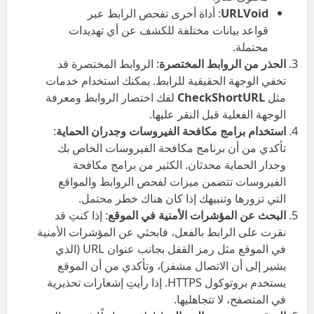
URLVoid
: أداة أخرى تفحص الرابط عبر
قواعد بيانات مختلفة للكشف عن أي تهديدات
محتملة.
الحذر من الروابط المختصرة
: الروابط المختصرة قد
تخفي الوجهة الحقيقية للرابط. يمكنك استخدام خدمات
مثل
CheckShortURL
لفك اختصار الروابط ومعرفة
الوجهة الفعلية قبل النقر عليها.
استخدام برامج مكافحة الفيروسات وجدران الحماية
:
تأكدي من أن برنامج مكافحة الفيروسات الخاص بك
وجدار الحماية محدثان. الكثير من برامج مكافحة
الفيروسات تتضمن ميزات لفحص الروابط والمواقع
التي تزورها وتنبيهك إذا كان هناك خطر محتمل.
البحث عن المؤشرات الأمنية في الموقع
: إذا كنتِ قد
نقرت على الرابط بالفعل، فابحثي عن المؤشرات الأمنية
في الموقع مثل رمز القفل بجانب عنوان URL (الذي
يشير إلى أن الاتصال مشفر)، وتأكدي من أن الموقع
يستخدم بروتوكول HTTPS. إذا رأيتِ إشعارات تحذيرية
في المتصفح، لا تتجاهليها.