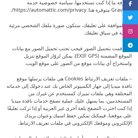
لمعرفة ما إذا كنت تستخدمها. سياسة خصوصية خدمة
Button
Gravatar متوفرة هنا: https://automattic.com/privacy/.
Button
بعد الموافقة على تعليقك، ستكون صورة ملفك الشخصي مرئية
Button
للعامة في سياق تعليقك.
Button
– إذا قمت بتحميل الصور فيجب تجنب تحميل الصور مع بيانات
الموقع المضمنة (EXIF GPS). يمكن لزوّار الموقع تنزيل
واستخراج أي بيانات موقع من الصور على موقع الويب.
– ملفات تعريف الارتباط Cookies هي ملفات يرسلها موقع
نافذة ميديا إلى جهاز الكمبيوتر الخاص بك عند دخولك إلى خدماته
المختلفة وهي ملفات تميزك كمستخدم عن غيرك من
المستخدمين، بما يسهل عليك عملية تصفح خدمات نافذة ميديا
إذا كنت اخترت التصفح بلغة أخرى غير العربية أو إذا تركت تعليقًا
على موقعنا، فيمكنك تمكين حفظ اسمك وعنوان بريدك
الإلكتروني وموقعك الإلكتروني في ملفات تعريف الارتباط.