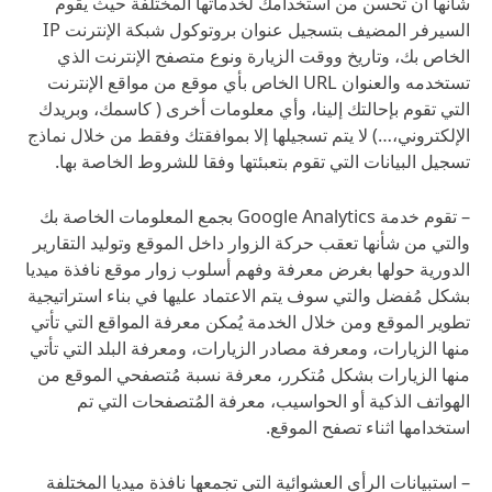
شأنها أن تحسن من استخدامك لخدماتها المختلفة حيث يقوم
السيرفر المضيف بتسجيل عنوان بروتوكول شبكة الإنترنت IP
الخاص بك، وتاريخ ووقت الزيارة ونوع متصفح الإنترنت الذي
تستخدمه والعنوان URL الخاص بأي موقع من مواقع الإنترنت
التي تقوم بإحالتك إلينا، وأي معلومات أخرى ( كاسمك، وبريدك
الإلكتروني،…) لا يتم تسجيلها إلا بموافقتك وفقط من خلال نماذج
تسجيل البيانات التي تقوم بتعبئتها وفقا للشروط الخاصة بها.
– تقوم خدمة Google Analytics بجمع المعلومات الخاصة بك
والتي من شأنها تعقب حركة الزوار داخل الموقع وتوليد التقارير
الدورية حولها بغرض معرفة وفهم أسلوب زوار موقع نافذة ميديا
بشكل مُفضل والتي سوف يتم الاعتماد عليها في بناء استراتيجية
تطوير الموقع ومن خلال الخدمة يُمكن معرفة المواقع التي تأتي
منها الزيارات، ومعرفة مصادر الزيارات، ومعرفة البلد التي تأتي
منها الزيارات بشكل مُتكرر، معرفة نسبة مُتصفحي الموقع من
الهواتف الذكية أو الحواسيب، معرفة المُتصفحات التي تم
استخدامها اثناء تصفح الموقع.
– استبيانات الرأي العشوائية التي تجمعها نافذة ميديا المختلفة