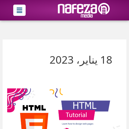
خطي
Menu
لى
لمحتوى
18 يناير، 2023
الدرس
الثاني:
سلسلة
تعلم
HTML
إنشاء